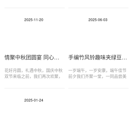
航、聚力笃行。新的一年，我们
日礼，共同感受节日的魅力与快
一定会更好！
乐！
2025-11-20
2025-06-03
情聚中秋团圆宴 同心同行创未来
手编竹风铃趣味夹绿豆 这个端午过的很特别
花好月圆，礼遇中秋，国庆中秋
一岁端午，一岁安康，端午佳节
双节来临之前，我们再次欢聚，
前夕我们齐聚一堂，一同品尝美
品尝美味午餐，趣玩小游戏，欢
味餐点、体验竹编风铃、趣玩夹
声笑语中，我们度过了一个别样
绿豆，这个端午过的很特别！伙
的午休时光~
伴们节日快乐~
2025-01-24