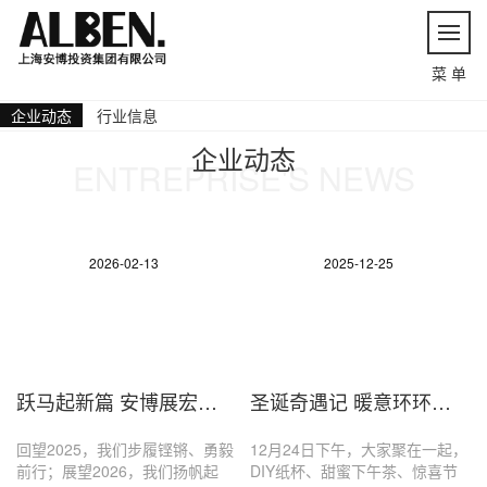
ENGLISH
返 回
菜 单
企业动态
行业信息
企业动态
ENTREPRISE'S NEWS
2026-02-13
2025-12-25
跃马起新篇 安博展宏图丨2026安博集团年会盛典圆满落幕
圣诞奇遇记 暖意环环相扣
回望2025，我们步履铿锵、勇毅
12月24日下午，大家聚在一起，
前行；展望2026，我们扬帆起
DIY纸杯、甜蜜下午茶、惊喜节